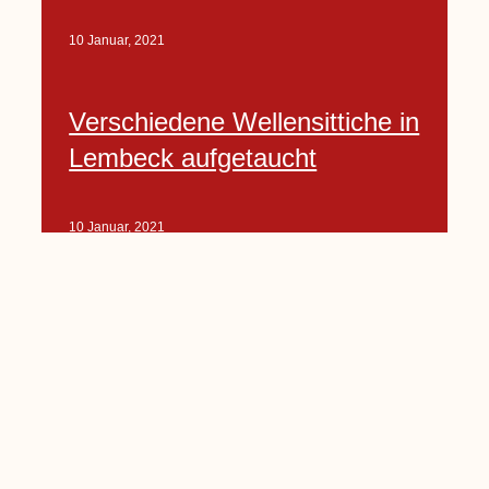
10 Januar, 2021
Verschiedene Wellensittiche in
Lembeck aufgetaucht
10 Januar, 2021
Porte-Projekt
„Lindenplätzchen-
Verschönerung“ beginnt in
Kürze
10 Januar, 2021