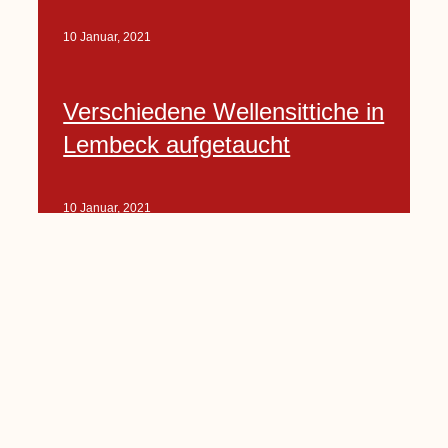
10 Januar, 2021
Verschiedene Wellensittiche in
Lembeck aufgetaucht
10 Januar, 2021
Porte-Projekt
„Lindenplätzchen-
Verschönerung“ beginnt in
Kürze
10 Januar, 2021