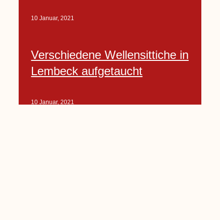
10 Januar, 2021
Verschiedene Wellensittiche in
Lembeck aufgetaucht
10 Januar, 2021
Porte-Projekt
„Lindenplätzchen-
Verschönerung“ beginnt in
Kürze
10 Januar, 2021