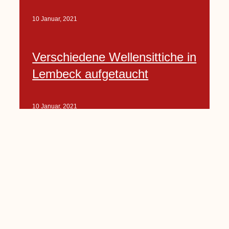
10 Januar, 2021
Verschiedene Wellensittiche in
Lembeck aufgetaucht
10 Januar, 2021
Porte-Projekt
„Lindenplätzchen-
Verschönerung“ beginnt in
Kürze
10 Januar, 2021