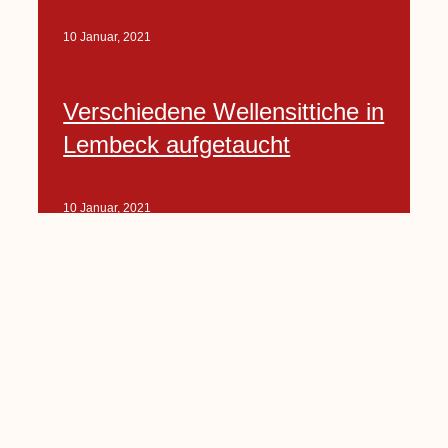
10 Januar, 2021
Verschiedene Wellensittiche in
Lembeck aufgetaucht
10 Januar, 2021
Porte-Projekt
„Lindenplätzchen-
Verschönerung“ beginnt in
Kürze
10 Januar, 2021