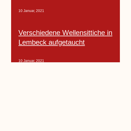
10 Januar, 2021
Verschiedene Wellensittiche in
Lembeck aufgetaucht
10 Januar, 2021
Porte-Projekt
„Lindenplätzchen-
Verschönerung“ beginnt in
Kürze
10 Januar, 2021