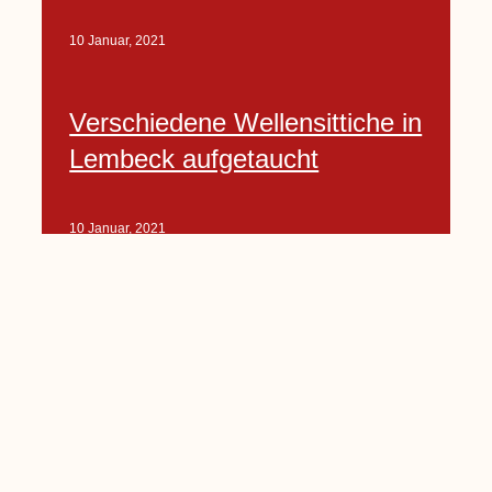
10 Januar, 2021
Verschiedene Wellensittiche in
Lembeck aufgetaucht
10 Januar, 2021
Porte-Projekt
„Lindenplätzchen-
Verschönerung“ beginnt in
Kürze
10 Januar, 2021