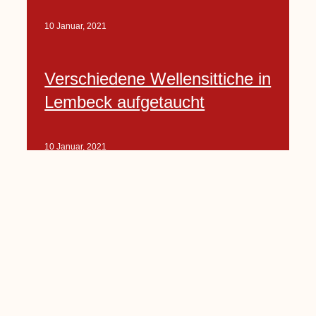
10 Januar, 2021
Verschiedene Wellensittiche in
Lembeck aufgetaucht
10 Januar, 2021
Porte-Projekt
„Lindenplätzchen-
Verschönerung“ beginnt in
Kürze
10 Januar, 2021