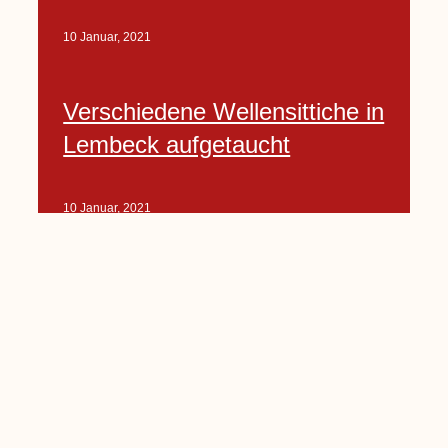
10 Januar, 2021
Verschiedene Wellensittiche in
Lembeck aufgetaucht
10 Januar, 2021
Porte-Projekt
„Lindenplätzchen-
Verschönerung“ beginnt in
Kürze
10 Januar, 2021