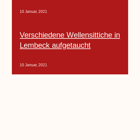
10 Januar, 2021
Verschiedene Wellensittiche in
Lembeck aufgetaucht
10 Januar, 2021
Porte-Projekt
„Lindenplätzchen-
Verschönerung“ beginnt in
Kürze
10 Januar, 2021