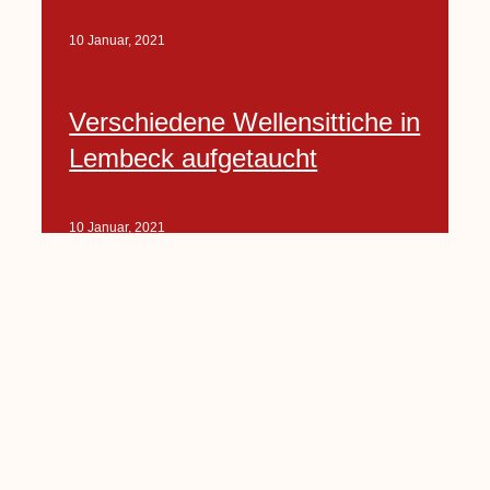
10 Januar, 2021
Verschiedene Wellensittiche in
Lembeck aufgetaucht
10 Januar, 2021
Porte-Projekt
„Lindenplätzchen-
Verschönerung“ beginnt in
Kürze
10 Januar, 2021