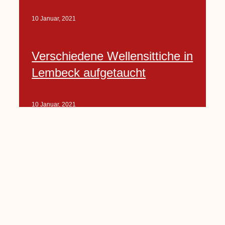
10 Januar, 2021
Verschiedene Wellensittiche in
Lembeck aufgetaucht
10 Januar, 2021
Porte-Projekt
„Lindenplätzchen-
Verschönerung“ beginnt in
Kürze
10 Januar, 2021