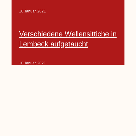
10 Januar, 2021
Verschiedene Wellensittiche in
Lembeck aufgetaucht
10 Januar, 2021
Porte-Projekt
„Lindenplätzchen-
Verschönerung“ beginnt in
Kürze
10 Januar, 2021