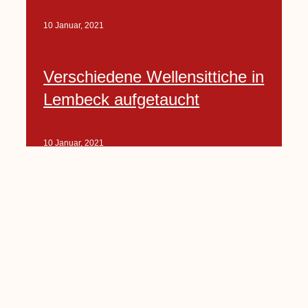
10 Januar, 2021
Verschiedene Wellensittiche in
Lembeck aufgetaucht
10 Januar, 2021
Porte-Projekt
„Lindenplätzchen-
Verschönerung“ beginnt in
Kürze
10 Januar, 2021