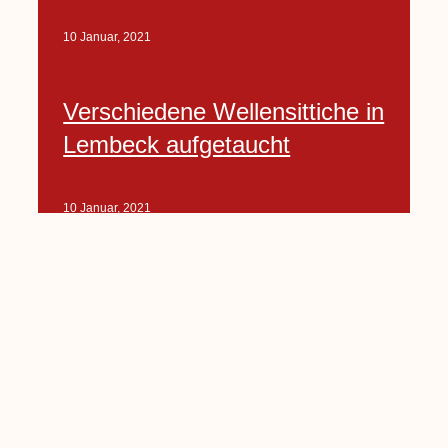
10 Januar, 2021
Verschiedene Wellensittiche in
Lembeck aufgetaucht
10 Januar, 2021
Porte-Projekt
„Lindenplätzchen-
Verschönerung“ beginnt in
Kürze
10 Januar, 2021