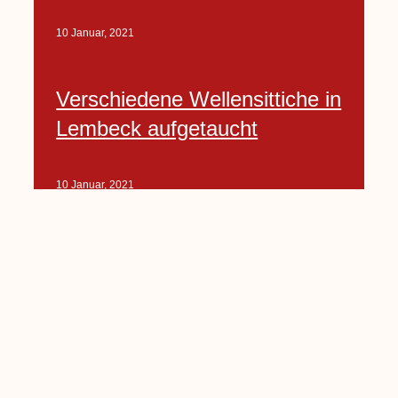
10 Januar, 2021
Verschiedene Wellensittiche in
Lembeck aufgetaucht
10 Januar, 2021
Porte-Projekt
„Lindenplätzchen-
Verschönerung“ beginnt in
Kürze
10 Januar, 2021