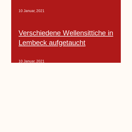
10 Januar, 2021
Verschiedene Wellensittiche in
Lembeck aufgetaucht
10 Januar, 2021
Porte-Projekt
„Lindenplätzchen-
Verschönerung“ beginnt in
Kürze
10 Januar, 2021