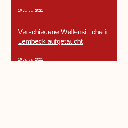
10 Januar, 2021
Verschiedene Wellensittiche in
Lembeck aufgetaucht
10 Januar, 2021
Porte-Projekt
„Lindenplätzchen-
Verschönerung“ beginnt in
Kürze
10 Januar, 2021