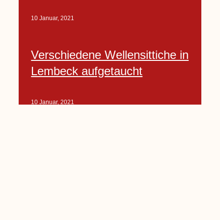
10 Januar, 2021
Verschiedene Wellensittiche in
Lembeck aufgetaucht
10 Januar, 2021
Porte-Projekt
„Lindenplätzchen-
Verschönerung“ beginnt in
Kürze
10 Januar, 2021