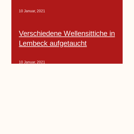
10 Januar, 2021
Verschiedene Wellensittiche in
Lembeck aufgetaucht
10 Januar, 2021
Porte-Projekt
„Lindenplätzchen-
Verschönerung“ beginnt in
Kürze
10 Januar, 2021