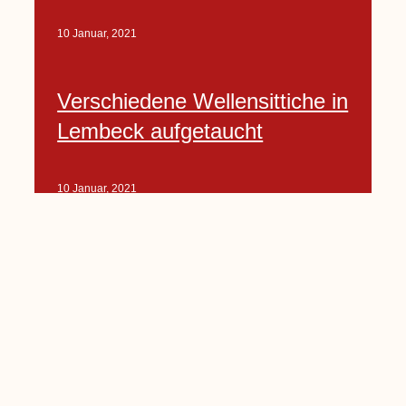
10 Januar, 2021
Verschiedene Wellensittiche in
Lembeck aufgetaucht
10 Januar, 2021
Porte-Projekt
„Lindenplätzchen-
Verschönerung“ beginnt in
Kürze
10 Januar, 2021