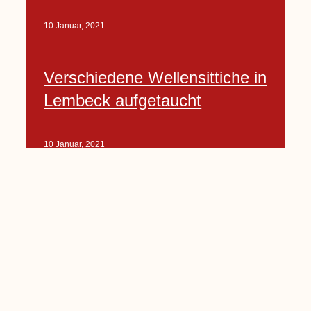
10 Januar, 2021
Verschiedene Wellensittiche in
Lembeck aufgetaucht
10 Januar, 2021
Porte-Projekt
„Lindenplätzchen-
Verschönerung“ beginnt in
Kürze
10 Januar, 2021