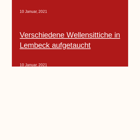
10 Januar, 2021
Verschiedene Wellensittiche in
Lembeck aufgetaucht
10 Januar, 2021
Porte-Projekt
„Lindenplätzchen-
Verschönerung“ beginnt in
Kürze
10 Januar, 2021