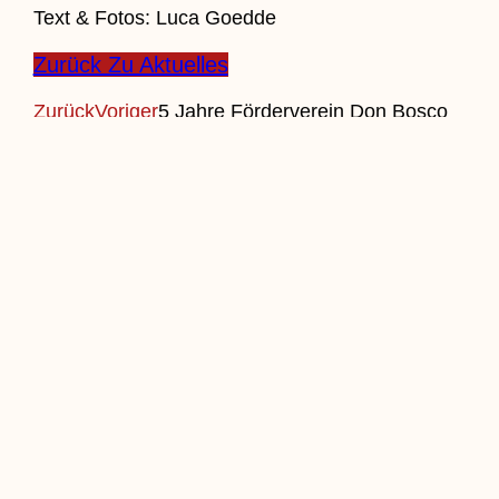
Text & Fotos: Luca Goedde
Zurück Zu Aktuelles
Zurück
Voriger
5 Jahre Förderverein Don Bosco
Kindergarten Lembeck e.V.
Nächster
St. Laurentius aktuell März
2024
Nächster
Beitrag Einreichen