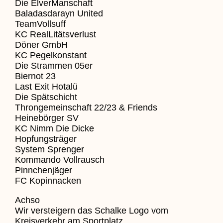
Die ElverManschaft
Baladasdarayn United
TeamVollsuff
KC RealLitätsverlust
Döner GmbH
KC Pegelkonstant
Die Strammen 05er
Biernot 23
Last Exit Hotalü
Die Spätschicht
Throngemeinschaft 22/23 & Friends
Heinebörger SV
KC Nimm Die Dicke
Hopfungsträger
System Sprenger
Kommando Vollrausch
Pinnchenjäger
FC Kopinnacken
Achso
Wir versteigern das Schalke Logo vom
Kreisverkehr am Sportplatz