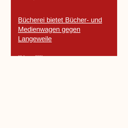
Bücherei bietet Bücher- und
Medienwagen gegen
Langeweile
23 Januar, 2021
Baumfällarbeiten an Rekener-
und Lembecker Straße
24 Januar, 2021
Lembecker können