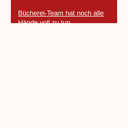
Bücherei-Team hat noch alle
Hände voll zu tun
3 April, 2021
Neues Banner begrüßt am
Willkommenshügel
3 April, 2021
Lembecker Stiftung bietet
Corona-Schnelltest für Kinder