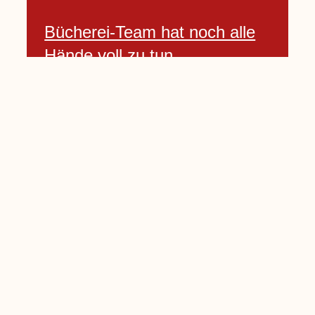
Bücherei-Team hat noch alle
Hände voll zu tun
3 April, 2021
Neues Banner begrüßt am
Willkommenshügel
3 April, 2021
Lembecker Stiftung bietet
Corona-Schnelltest für Kinder