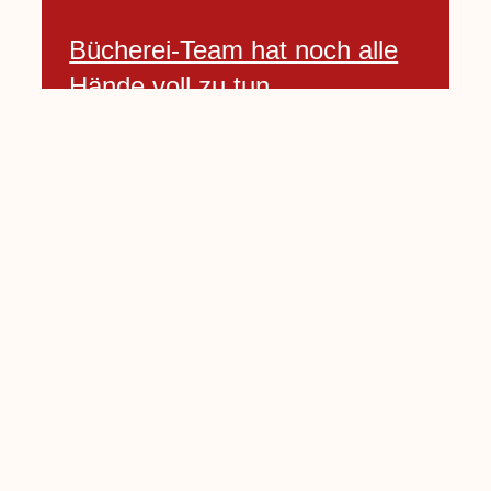
Bücherei-Team hat noch alle
Hände voll zu tun
3 April, 2021
Neues Banner begrüßt am
Willkommenshügel
3 April, 2021
Lembecker Stiftung bietet
Corona-Schnelltest für Kinder