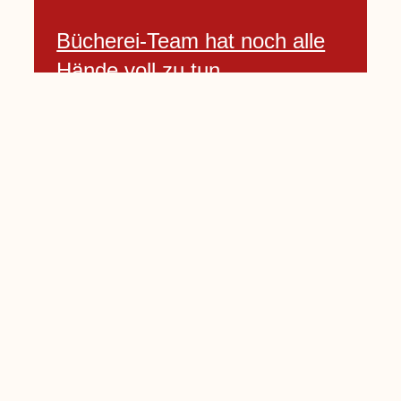
Bücherei-Team hat noch alle
Hände voll zu tun
3 April, 2021
Neues Banner begrüßt am
Willkommenshügel
3 April, 2021
Lembecker Stiftung bietet
Corona-Schnelltest für Kinder