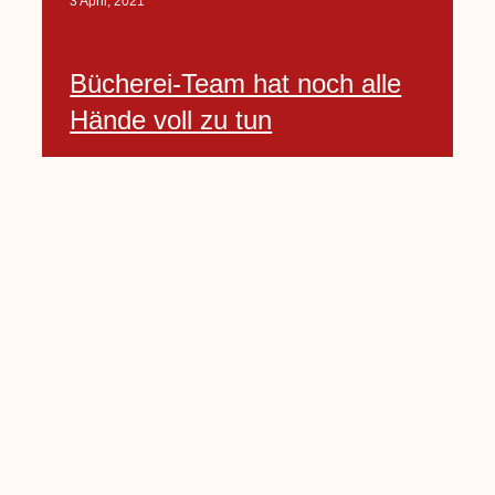
3 April, 2021
Bücherei-Team hat noch alle
Hände voll zu tun
3 April, 2021
Neues Banner begrüßt am
Willkommenshügel
3 April, 2021
Lembecker Stiftung bietet