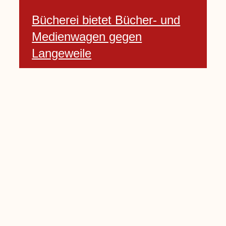
Bücherei bietet Bücher- und
Medienwagen gegen
Langeweile
23 Januar, 2021
Baumfällarbeiten an Rekener-
und Lembecker Straße
24 Januar, 2021
Lembecker können
Zukunftswünsche bewerten