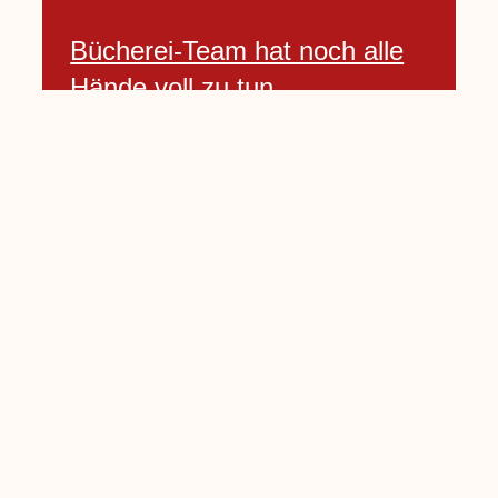
Bücherei-Team hat noch alle
Hände voll zu tun
3 April, 2021
Neues Banner begrüßt am
Willkommenshügel
3 April, 2021
Lembecker Stiftung bietet
Corona-Schnelltest für Kinder