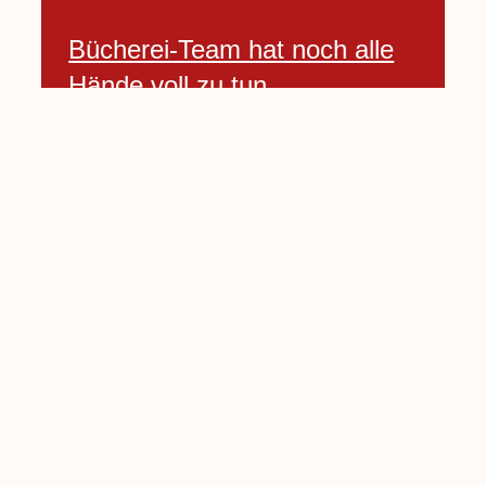
Bücherei-Team hat noch alle
Hände voll zu tun
3 April, 2021
Neues Banner begrüßt am
Willkommenshügel
3 April, 2021
Lembecker Stiftung bietet
Corona-Schnelltest für Kinder