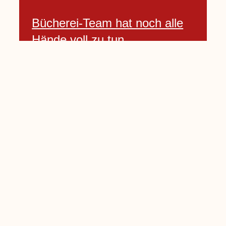
Bücherei-Team hat noch alle
Hände voll zu tun
3 April, 2021
Neues Banner begrüßt am
Willkommenshügel
3 April, 2021
Lembecker Stiftung bietet
Corona-Schnelltest für Kinder