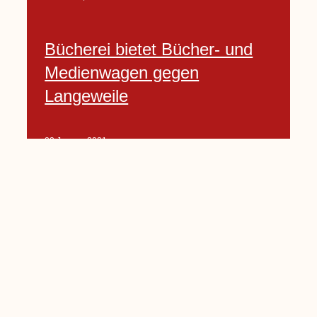
Bücherei bietet Bücher- und
Medienwagen gegen
Langeweile
23 Januar, 2021
Baumfällarbeiten an Rekener-
und Lembecker Straße
24 Januar, 2021
Lembecker können