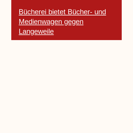
Bücherei bietet Bücher- und
Medienwagen gegen
Langeweile
23 Januar, 2021
Baumfällarbeiten an Rekener-
und Lembecker Straße
24 Januar, 2021
Lembecker können
Zukunftswünsche bewerten