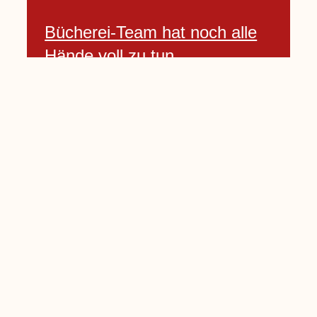
Bücherei-Team hat noch alle
Hände voll zu tun
3 April, 2021
Neues Banner begrüßt am
Willkommenshügel
3 April, 2021
Lembecker Stiftung bietet
Corona-Schnelltest für Kinder