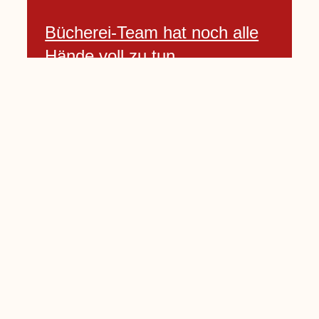
Bücherei-Team hat noch alle
Hände voll zu tun
3 April, 2021
Neues Banner begrüßt am
Willkommenshügel
3 April, 2021
Lembecker Stiftung bietet
Corona-Schnelltest für Kinder