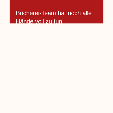
Bücherei-Team hat noch alle
Hände voll zu tun
3 April, 2021
Neues Banner begrüßt am
Willkommenshügel
3 April, 2021
Lembecker Stiftung bietet
Corona-Schnelltest für Kinder