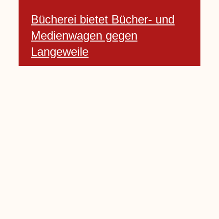
Bücherei bietet Bücher- und
Medienwagen gegen
Langeweile
23 Januar, 2021
Baumfällarbeiten an Rekener-
und Lembecker Straße
24 Januar, 2021
Lembecker können
Zukunftswünsche bewerten