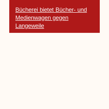
Bücherei bietet Bücher- und
Medienwagen gegen
Langeweile
23 Januar, 2021
Baumfällarbeiten an Rekener-
und Lembecker Straße
24 Januar, 2021
Lembecker können
Zukunftswünsche bewerten