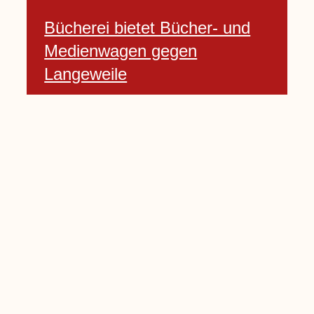
Bücherei bietet Bücher- und
Medienwagen gegen
Langeweile
23 Januar, 2021
Baumfällarbeiten an Rekener-
und Lembecker Straße
24 Januar, 2021
Lembecker können
Zukunftswünsche bewerten