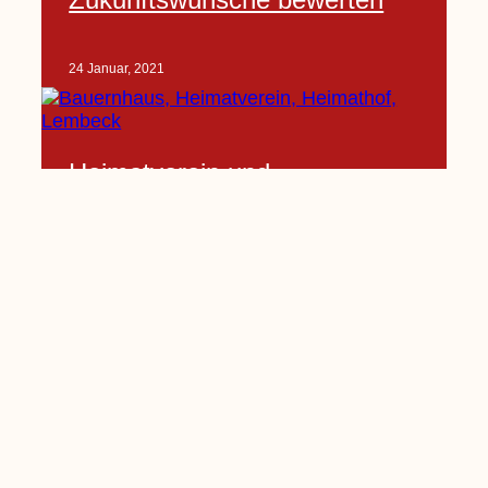
24 Januar, 2021
Heimatverein und
Oldtimerfreunde verschieben
Mitgliederversammlung
24 Januar, 2021
Seite
1
Seite
2
Seite
3
Seite
4
…
Seite
10