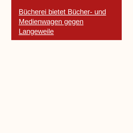
Bücherei bietet Bücher- und
Medienwagen gegen
Langeweile
23 Januar, 2021
Baumfällarbeiten an Rekener-
und Lembecker Straße
24 Januar, 2021
Lembecker können
Zukunftswünsche bewerten