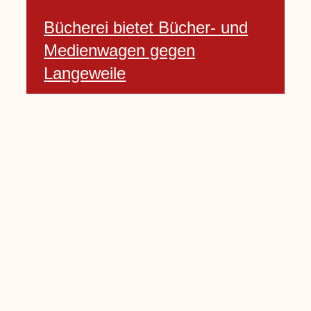
Bücherei bietet Bücher- und
Medienwagen gegen
Langeweile
23 Januar, 2021
Baumfällarbeiten an Rekener-
und Lembecker Straße
24 Januar, 2021
Lembecker können
Zukunftswünsche bewerten