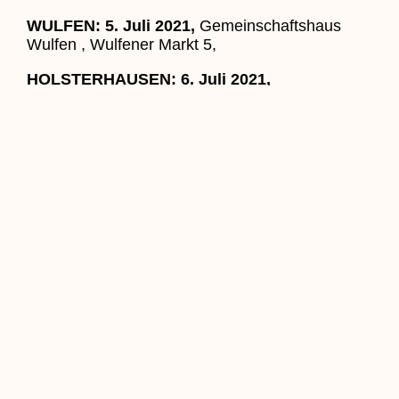
WULFEN: 5. Juli 2021,
Gemeinschaftshaus
Wulfen , Wulfener Markt 5,
HOLSTERHAUSEN: 6. Juli 2021,
Seniorenbegegnungsstätte Paulinum,
Juliusstraße 31-33
DEUTEN:
7. Juli 2021,
Pfarrheim Herz Jesu,
Kirchweg 10 d
FELDMARK: 8. Juli 2021,
Kath.
Familienbildungsstätte, Beethovenstr. l
RHADE: 12. Juli 2021,
Carola-Martius-Haus,
Urbanusring 17
LEMBECK: 13. Juli 2021,
Pfarrheim St.
Laurentius, Am Pastorat 1
ÖSTRICH/HARDT: 14. Juli 2021,
Pfarrheim St.
Nikolaus, Klosterstraße76