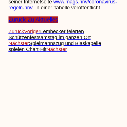
seiner Internetseite
www.mags.nrw/coronavirus-
regeln-nrw
in einer Tabelle veröffentlicht.
Zurück Zu Aktuelles
Zurück
Voriger
Lembecker feierten
Schützenfestsamstag im ganzen Ort
Nächster
Spielmannszug und Blaskapelle
spielen Chart-Hit
Nächster
Beitrag Einreichen