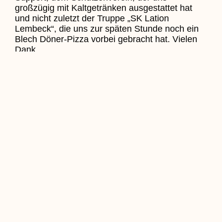
großzügig mit Kaltgetränken ausgestattet hat
und nicht zuletzt der Truppe „SK Lation
Lembeck“, die uns zur späten Stunde noch ein
Blech Döner-Pizza vorbei gebracht hat. Vielen
Dank.
Der amtierende Thron im drittem Jahr. Foto:
Lembeck.de – Frank Langenhorst
31.05.2021 – Lembeck.de – Frank Langenhorst
Zurück Zu Aktuelles
Zurück
Voriger
Kirchengemeinde lädt zum Open-
Air-Gottesdienst zur Endelner Schule
Nächster
Kreis-Inzidenz unterschreitet stabil die
50
Nächster