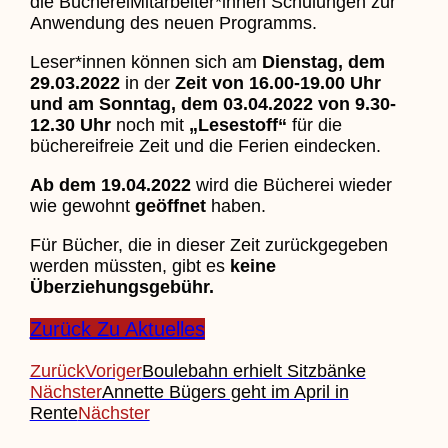
die BüchereiMitarbeiter*innen Schulungen zur
Anwendung des neuen Programms.
Leser*innen können sich am
Dienstag, dem
29.03.2022
in der
Zeit von 16.00-19.00 Uhr
und am Sonntag, dem 03.04.2022 von 9.30-
12.30 Uhr
noch mit
„Lesestoff“
für die
büchereifreie Zeit und die Ferien eindecken.
Ab dem 19.04.2022
wird die Bücherei wieder
wie gewohnt
geöffnet
haben.
Für Bücher, die in dieser Zeit zurückgegeben
werden müssten, gibt es
keine
Überziehungsgebühr
.
Zurück Zu Aktuelles
Zurück
Voriger
Boulebahn erhielt Sitzbänke
Nächster
Annette Bügers geht im April in
Rente
Nächster